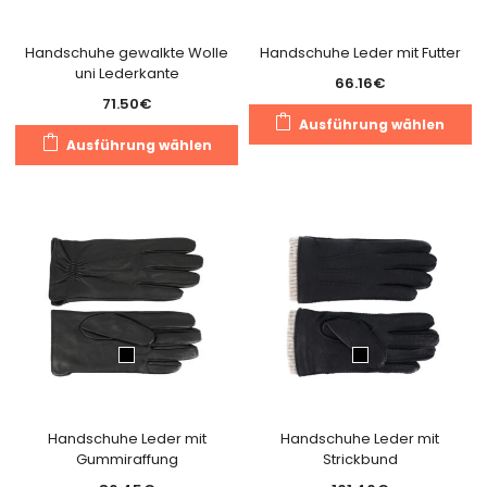
Produktseite
gewählt
Handschuhe gewalkte Wolle
Handschuhe Leder mit Futter
uni Lederkante
werden
66.16
€
71.50
€
Di
Ausführung wählen
Dieses
Pr
Ausführung wählen
Produkt
we
weist
m
mehrere
Va
Varianten
au
auf.
Di
Die
O
Optionen
k
können
a
auf
de
der
Pr
Produktseite
g
gewählt
Handschuhe Leder mit
Handschuhe Leder mit
w
Gummiraffung
Strickbund
werden