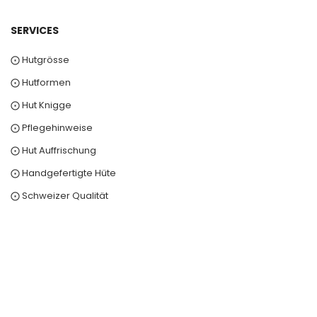
SERVICES
⨀ Hutgrösse
⨀ Hutformen
⨀ Hut Knigge
⨀ Pflegehinweise
⨀ Hut Auffrischung
⨀ Handgefertigte Hüte
⨀ Schweizer Qualität