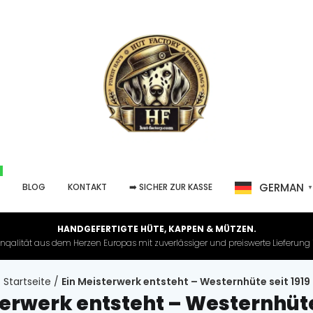
GERMAN
P
BLOG
KONTAKT
➡️ SICHER ZUR KASSE
HANDGEFERTIGTE HÜTE, KAPPEN & MÜTZEN.
nqalität aus dem Herzen Europas mit zuverlässiger und preiswerte Lieferung in 
Startseite
/
Ein Meisterwerk entsteht – Westernhüte seit 1919
terwerk entsteht – Westernhüte 