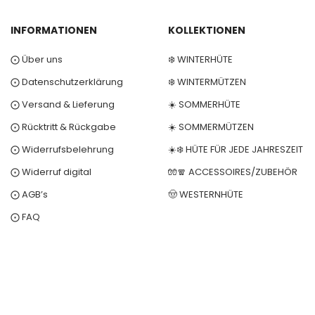
INFORMATIONEN
KOLLEKTIONEN
⨀ Über uns
❄️ WINTERHÜTE
⨀ Datenschutzerklärung
❄️ WINTERMÜTZEN
⨀ Versand & Lieferung
☀️ SOMMERHÜTE
⨀ Rücktritt & Rückgabe
☀️ SOMMERMÜTZEN
⨀ Widerrufsbelehrung
☀️❄️ HÜTE FÜR JEDE JAHRESZEIT
⨀ Widerruf digital
🧤🧣 ACCESSOIRES/ZUBEHÖR
⨀ AGB’s
🤠 WESTERNHÜTE
⨀ FAQ