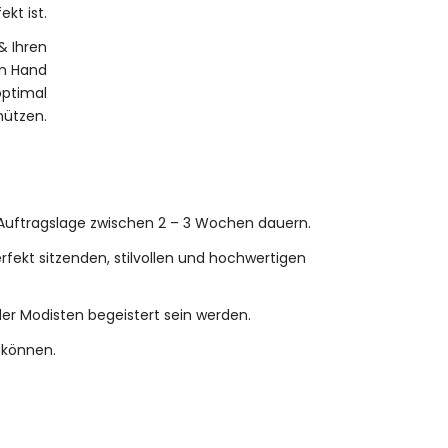
ekt ist.
& Ihren
on Hand
optimal
hützen.
Auftragslage zwischen 2 – 3 Wochen dauern.
erfekt sitzenden, stilvollen und hochwertigen
er Modisten begeistert sein werden.
n können.