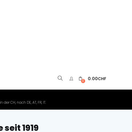
0.00
CHF
▼
0
der CH, nach DE, AT, FR, IT.
seit 1919