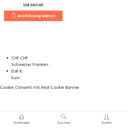
129.00
CHF
Dieses
Ausführung wählen
Produkt
weist
mehrere
Varianten
auf.
Die
CHF CHF
Optionen
Schweizer Franken
können
EUR €
auf
Euro
der
Produktseite
Cookie Consent mit Real Cookie Banner
gewählt
werden
Startseite
Suchen
Konto