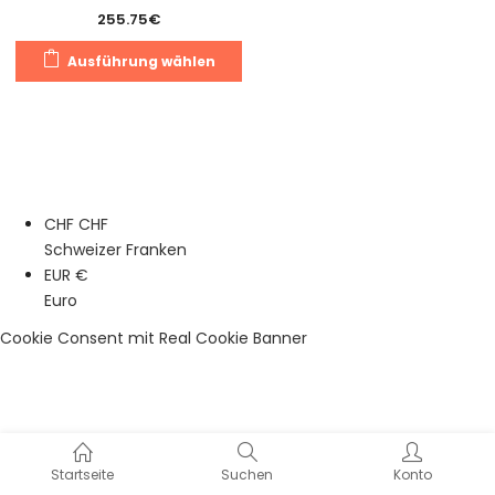
255.75
€
Dieses
Ausführung wählen
Produkt
weist
mehrere
Varianten
auf.
Die
CHF CHF
Optionen
Schweizer Franken
können
EUR €
auf
Euro
der
Produktseite
Cookie Consent mit Real Cookie Banner
gewählt
werden
Startseite
Suchen
Konto