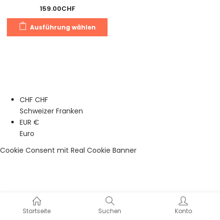
159.00
CHF
Dieses
Ausführung wählen
Produkt
weist
mehrere
Varianten
auf.
Die
CHF CHF
Optionen
Schweizer Franken
können
EUR €
auf
Euro
der
Produktseite
Cookie Consent mit Real Cookie Banner
gewählt
werden
Startseite
Suchen
Konto