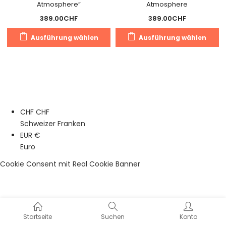
Atmosphere”
Atmosphere
389.00
CHF
389.00
CHF
Dieses
Di
Ausführung wählen
Ausführung wählen
Produkt
Pr
weist
we
mehrere
m
Varianten
Va
auf.
au
Die
Di
CHF CHF
Optionen
O
Schweizer Franken
können
k
EUR €
auf
a
Euro
der
de
Produktseite
Pr
Cookie Consent mit Real Cookie Banner
gewählt
g
werden
w
Startseite
Suchen
Konto