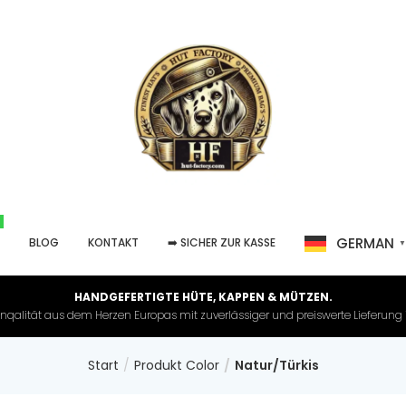
GERMAN
P
BLOG
KONTAKT
➡️ SICHER ZUR KASSE
HANDGEFERTIGTE HÜTE, KAPPEN & MÜTZEN.
nqalität aus dem Herzen Europas mit zuverlässiger und preiswerte Lieferung in 
Start
Produkt Color
Natur/Türkis