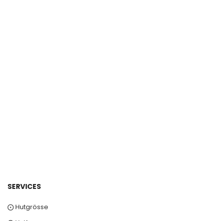
SERVICES
⨀ Hutgrösse