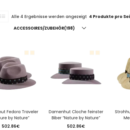
Alle 4 Ergebnisse werden angezeigt
4 Produkte pro Se
ACCESSOIRES/ZUBEHÖR(198)
USFÜHRUNG WÄHLEN
AUSFÜHRUNG WÄHLEN
A
zhut Fedora Traveler
Damenhut Cloche feinster
Strohhu
ture by Nature”
Biber “Nature by Nature”
Me
502.86
€
502.86
€