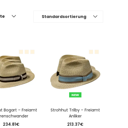
ite
Standardsortierung
NEW
USFÜHRUNG WÄHLEN
AUSFÜHRUNG WÄHLEN
t Bogart – Freiamt
Strohhut Trilby – Freiamt
renschwander
Anliker
234.81
€
213.37
€