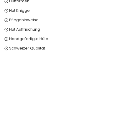
⨀ Hutformen
⨀ Hut Knigge
⨀ Pflegehinweise
⨀ Hut Auffrischung
⨀ Handgefertigte Hüte
⨀ Schweizer Qualität
0