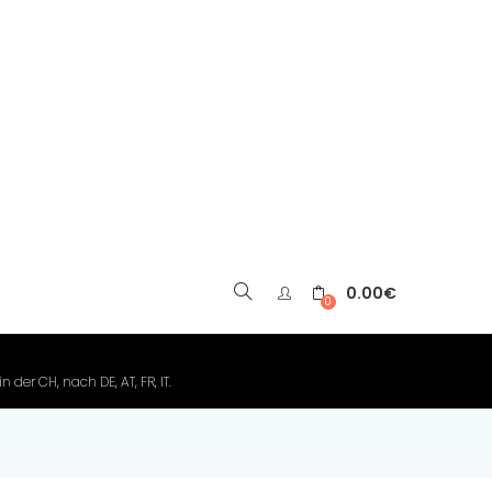
0.00
€
▼
0
der CH, nach DE, AT, FR, IT.