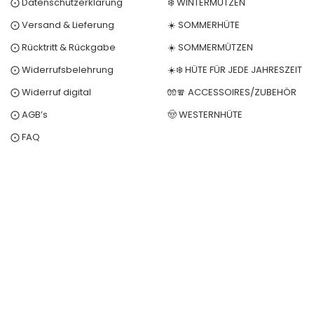
⨀ Datenschutzerklärung
❄️ WINTERMÜTZEN
⨀ Versand & Lieferung
☀️ SOMMERHÜTE
⨀ Rücktritt & Rückgabe
☀️ SOMMERMÜTZEN
⨀ Widerrufsbelehrung
☀️❄️ HÜTE FÜR JEDE JAHRESZEIT
⨀ Widerruf digital
🧤🧣 ACCESSOIRES/ZUBEHÖR
⨀ AGB’s
🤠 WESTERNHÜTE
⨀ FAQ