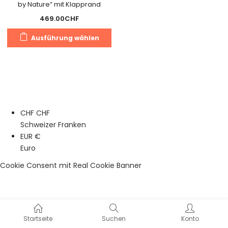
by Nature” mit Klapprand
469.00
CHF
Dieses
Ausführung wählen
Produkt
weist
mehrere
Varianten
auf.
Die
CHF CHF
Optionen
Schweizer Franken
können
EUR €
auf
Euro
der
Produktseite
Cookie Consent mit Real Cookie Banner
gewählt
werden
Startseite
Suchen
Konto