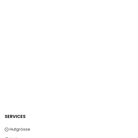
SERVICES
⨀ Hutgrösse