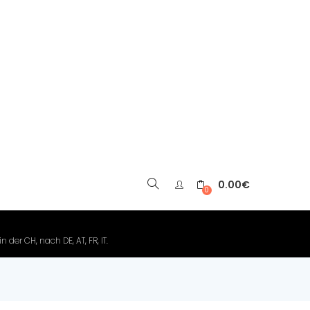
0.00
€
▼
0
der CH, nach DE, AT, FR, IT.