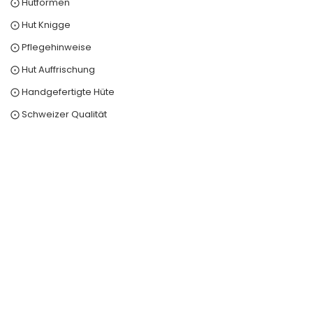
⨀ Hutformen
⨀ Hut Knigge
⨀ Pflegehinweise
⨀ Hut Auffrischung
⨀ Handgefertigte Hüte
⨀ Schweizer Qualität
0