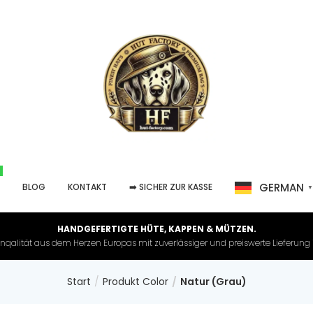
GERMAN
P
BLOG
KONTAKT
➡️ SICHER ZUR KASSE
HANDGEFERTIGTE HÜTE, KAPPEN & MÜTZEN.
nqalität aus dem Herzen Europas mit zuverlässiger und preiswerte Lieferung in 
Start
Produkt Color
Natur (Grau)