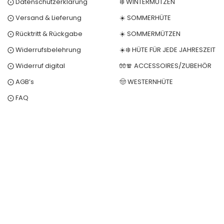
⨀ Datenschutzerklärung
❄️ WINTERMÜTZEN
⨀ Versand & Lieferung
☀️ SOMMERHÜTE
⨀ Rücktritt & Rückgabe
☀️ SOMMERMÜTZEN
⨀ Widerrufsbelehrung
☀️❄️ HÜTE FÜR JEDE JAHRESZEIT
⨀ Widerruf digital
🧤🧣 ACCESSOIRES/ZUBEHÖR
⨀ AGB’s
🤠 WESTERNHÜTE
⨀ FAQ