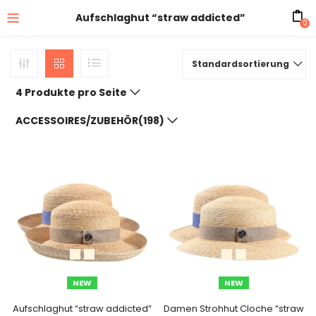
Aufschlaghut “straw addicted”
0
Standardsortierung
4 Produkte pro Seite
ACCESSOIRES/ZUBEHÖR(198)
NEW
NEW
Aufschlaghut “straw addicted”
Damen Strohhut Cloche “straw