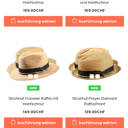
Hanfschnur
und Hanfschnur
159.00
CHF
159.00
CHF
Dieses
Di
Ausführung wählen
Ausführung wählen
Produkt
Pr
weist
we
mehrere
m
Varianten
Va
auf.
au
Die
Di
Optionen
O
können
k
auf
a
der
de
NEW
NEW
Produktseite
Pr
gewählt
g
Strohhut Traveler Raffia mit
Strohhut Player Diamant
Hanfschnur
Raffia/Hanf
werden
w
149.00
CHF
139.00
CHF
Dieses
Di
Ausführung wählen
Ausführung wählen
Produkt
Pr