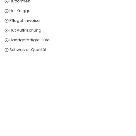
⨀ Hutformen
⨀ Hut Knigge
⨀ Pflegehinweise
⨀ Hut Auffrischung
⨀ Handgefertigte Hüte
⨀ Schweizer Qualität
0