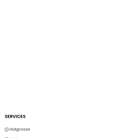
SERVICES
⨀ Hutgrösse