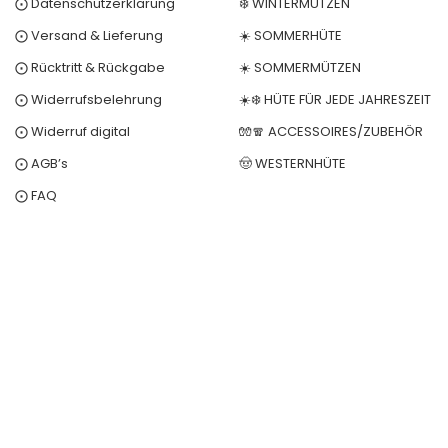
⨀ Datenschutzerklärung
❄️ WINTERMÜTZEN
⨀ Versand & Lieferung
☀️ SOMMERHÜTE
⨀ Rücktritt & Rückgabe
☀️ SOMMERMÜTZEN
⨀ Widerrufsbelehrung
☀️❄️ HÜTE FÜR JEDE JAHRESZEIT
⨀ Widerruf digital
🧤🧣 ACCESSOIRES/ZUBEHÖR
⨀ AGB’s
🤠 WESTERNHÜTE
⨀ FAQ