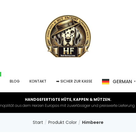
GERMAN
P
BLOG
KONTAKT
➡️ SICHER ZUR KASSE
HANDGEFERTIGTE HÜTE, KAPPEN & MÜTZEN.
nqalität aus dem Herzen Europas mit zuverlässiger und preiswerte Lieferung in 
Start
Produkt Color
Himbeere