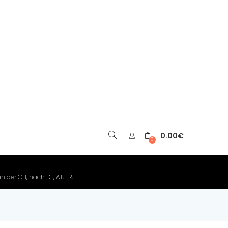
0.00
€
▼
0
der CH, nach DE, AT, FR, IT.