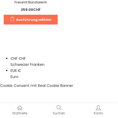
Freiamt BünztalerIn
259.00
CHF
Dieses
Ausführung wählen
Produkt
weist
mehrere
Varianten
auf.
Die
CHF CHF
Optionen
Schweizer Franken
können
EUR €
auf
Euro
der
Produktseite
Cookie Consent mit Real Cookie Banner
gewählt
werden
Startseite
Suchen
Konto