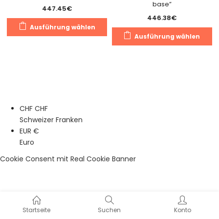
base”
447.45
€
446.38
€
Dieses
Ausführung wählen
Di
Produkt
Ausführung wählen
Pr
weist
we
mehrere
m
Varianten
Va
auf.
au
Die
Di
Optionen
CHF CHF
O
können
Schweizer Franken
k
auf
EUR €
a
der
Euro
de
Produktseite
Pr
gewählt
Cookie Consent mit Real Cookie Banner
g
werden
w
Startseite
Suchen
Konto