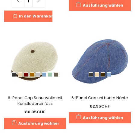
Di
Ausführung wählen
Pr
In den Warenkorb
we
m
Va
au
Di
O
k
a
de
Pr
g
w
6-Panel Cap Schurwolle mit
6-Panel Cap uni bunte Nähte
Kunstledereinfass
62.95
CHF
80.95
CHF
Di
Ausführung wählen
Dieses
Pr
Ausführung wählen
Produkt
we
weist