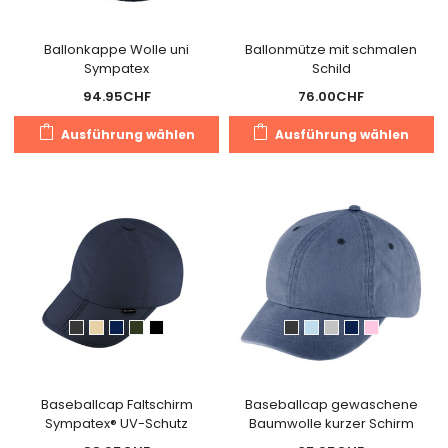
gewählt
werden
Ballonkappe Wolle uni
Ballonmütze mit schmalen
Sympatex
Schild
94.95
CHF
76.00
CHF
Dieses
Di
Ausführung wählen
Ausführung wählen
Produkt
Pr
weist
we
mehrere
m
Varianten
Va
auf.
au
Die
Di
Optionen
O
können
k
auf
a
der
de
Produktseite
Pr
gewählt
g
Baseballcap Faltschirm
Baseballcap gewaschene
Sympatex® UV-Schutz
Baumwolle kurzer Schirm
werden
w