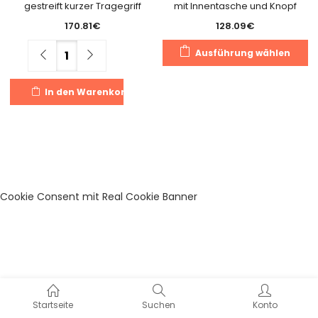
gestreift kurzer Tragegriff
mit Innentasche und Knopf
170.81
€
128.09
€
Di
Menge
Ausführung wählen
Pr
we
In den Warenkorb
m
Va
au
Di
O
k
a
Cookie Consent mit Real Cookie Banner
de
Pr
g
w
Startseite
Suchen
Konto